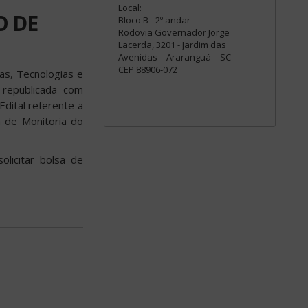
Local:
O DE
Bloco B - 2º andar
Rodovia Governador Jorge
Lacerda, 3201 - Jardim das
Avenidas – Araranguá – SC
CEP 88906-072
as, Tecnologias e
 republicada com
dital referente a
a de Monitoria do
licitar bolsa de