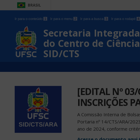
BRASIL
Ir para o conteúdo
1
Ir para o menu
2
Ir para a busca
3
Ir para o rodapé
4
Secretaria Integrad
do Centro de Ciência
SID/CTS
[EDITAL Nº 0
INSCRIÇÕES P
A Comissão Interna de Bolsas
Portaria nº 14/CTS/ARA/2023
ano de 2024, conforme crité
Acesse o documento aqui 