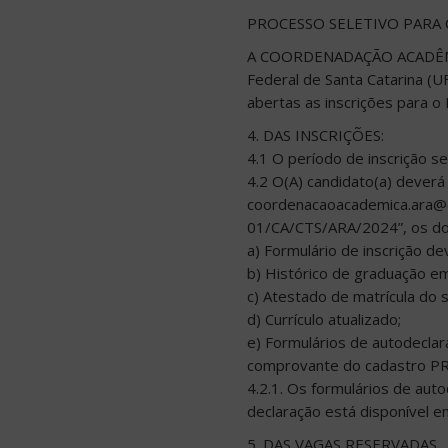
PROCESSO SELETIVO PARA
A COORDENADAÇÃO ACADÊMI
Federal de Santa Catarina (U
abertas as inscrições pa
4. DAS INSCRIÇÕES:
4.1 O período de inscrição s
4.2 O(A) candidato(a) deverá 
coordenacaoacademica.ara@co
01/CA/CTS/ARA/2024”, os do
a) Formulário de inscrição d
b) Histórico de graduação em
c) Atestado de matrícula do
d) Currículo atualizado;
e) Formulários de autodecla
comprovante do cadastro PR
4.2.1. Os formulários de aut
declaração está disponível e
5. DAS VAGAS RESERVADAS