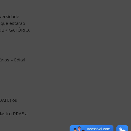
ersidade
o que estarão
 OBRIGATÓRIO.
ios – Edital
ROAFE) ou
adastro PRAE a