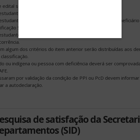
 edital serão distribuídas, prioritariamente, assim:
estudante ingressante na UFSC por ação afirmativa PPI;
estudante com cadastro PRAE aprovado ou que seja beneficiári
ficação Social – NIS/CadÚnico ativo;
estudante PcD;
orrência.
m algum dos critérios do item anterior serão distribuídas aos d
classificação.
rdo ou indígena ou pessoa com deficiência deverá ser comprovad
AFE.
assaram por validação da condição de PPI ou PcD devem informar 
ar a autodeclaração.
esquisa de satisfação da Secretar
epartamentos (SID)