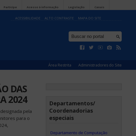
Participe
Acesso à informação
Legislação
Canais
ACESSIBILIDADE
ALTO CONTRASTE
MAPA DO SITE
Área Restrita
Administradores do Site
ÃO DAS
A 2024
Departamentos/
Coordenadorias
 designada pela
especiais
nitores para o
024,
Departamento de Computação