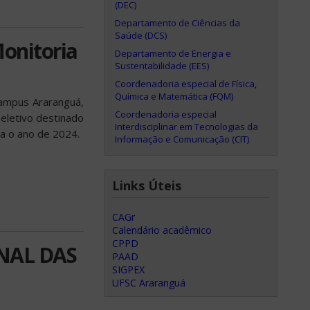
(DEC)
Departamento de Ciências da
Saúde (DCS)
Monitoria
Departamento de Energia e
Sustentabilidade (EES)
Coordenadoria especial de Física,
Química e Matemática (FQM)
Campus Araranguá,
Coordenadoria especial
seletivo destinado
Interdisciplinar em Tecnologias da
ra o ano de 2024.
Informação e Comunicação (CIT)
Links Úteis
CAGr
Calendário acadêmico
CPPD
INAL DAS
PAAD
SIGPEX
UFSC Araranguá