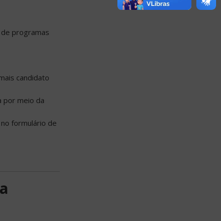
o de programas
emais candidato
a por meio da
no formulário de
ia