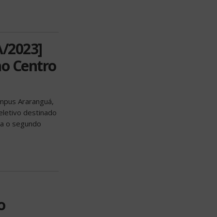
/2023]
no Centro
ampus Araranguá,
eletivo destinado
ra o segundo
o