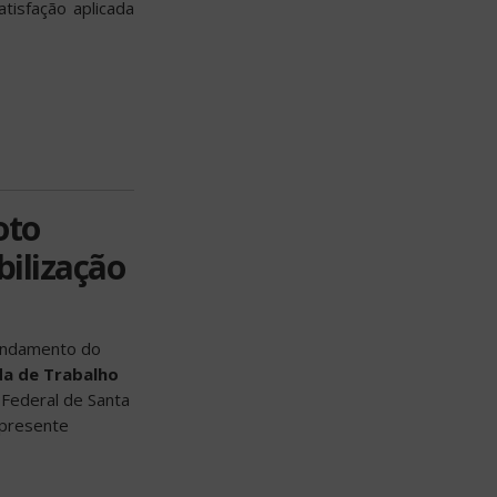
tisfação aplicada
oto
ilização
 andamento do
da de Trabalho
 Federal de Santa
 presente